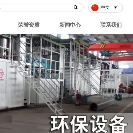

中文

荣誉资质
新闻中心
联系我们