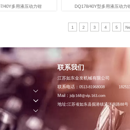
97/40Y多用液压动力钳
DQ178/40Y型多用液压动力
1
2
3
4
5
Ne
联系我们
江苏如东金友机械有限公司
联系电话：
0513-81968008 182513

Mail：
jsljc168@vip.163.com

地址:
江苏省如东县掘港镇通洋南路
号
88
