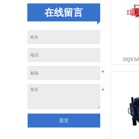
在线留言
提交