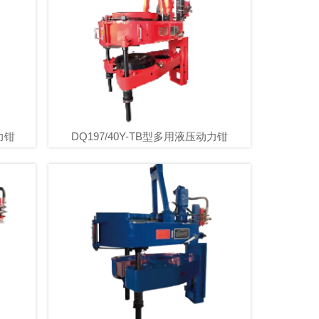
力钳
DQ197/40Y-TB型多用液压动力钳