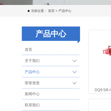
当前位置：
首页
>
产品中心

产品中心
首页
关于我们

产品中心

荣誉资质

新闻中心
联系我们