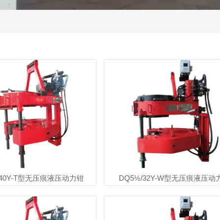
DQ9 5/8 /40Y-T型无压痕液压动力钳
DQ5½/32Y-W型无压痕液压动