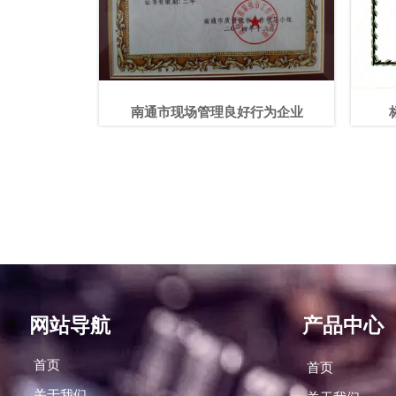
南通市现场管理良好行为企业
网站导航
产品中心
首页
首页
关于我们