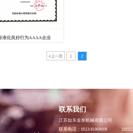
标准化良好行为AAAA企业
<
上一页
1
2
联系我们
江苏如东金友机械有限公司
联系电话：
0513-81968008 182513