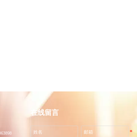
在线留言
63898