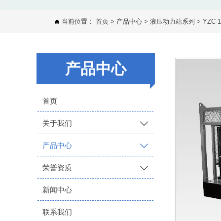
当前位置：
首页
>
产品中心
>
液压动力站系列
>
YZC

产品中心
首页
关于我们

产品中心

荣誉资质

新闻中心
联系我们