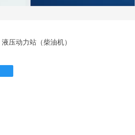
20Ⅱ液压动力站（柴油机）