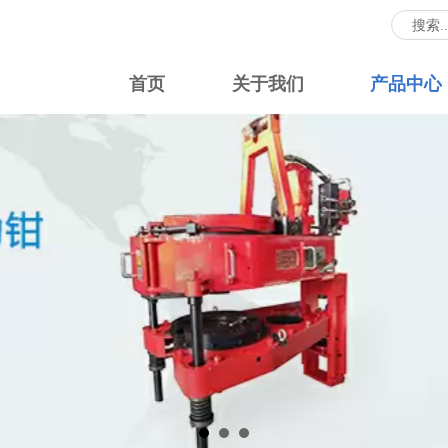
首页
关于我们
产品中心