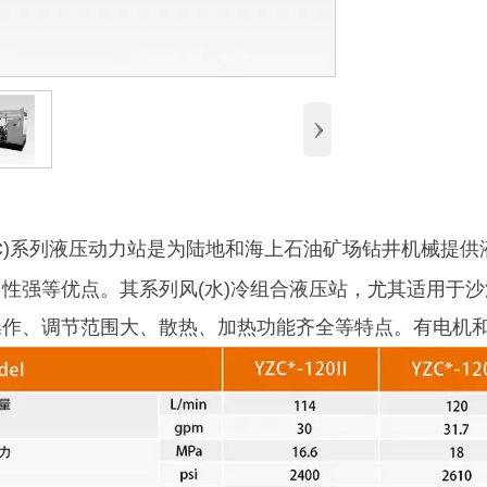
›
ZC)系列液压动力站是为陆地和海上石油矿场钻井机械提
性强等优点。其系列风(水)冷组合液压站，尤其适用于
操作、调节范围大、散热、加热功能齐全等特点。有电机