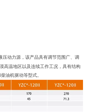
供液压动力源，该产品具有调节范围广、调
沙漠高温地区以及连续工作工况，具有结构
和柴油机驱动等型式。