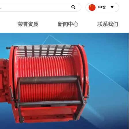

中文

荣誉资质
新闻中心
联系我们