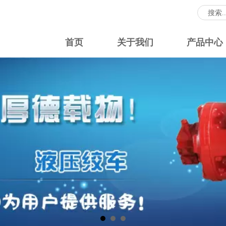
首页
关于我们
产品中心